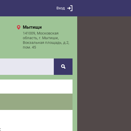
Вход
Мытищи
141009, Московская
область, г. Мытиши,
Вокзальная площадь, д.2,
пом. 45
: