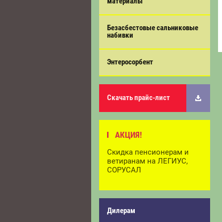
материалы
Безасбестовые сальниковые
набивки
Энтеросорбент
Скачать прайс-лист
АКЦИЯ!
Скидка пенсионерам и
ветиранам на ЛЕГИУС,
СОРУСАЛ
Дилерам